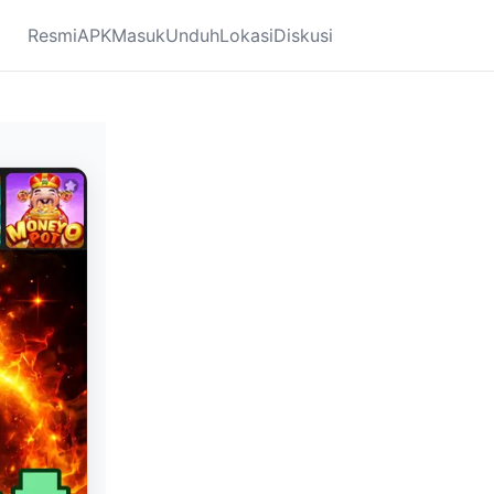
Resmi
APK
Masuk
Unduh
Lokasi
Diskusi