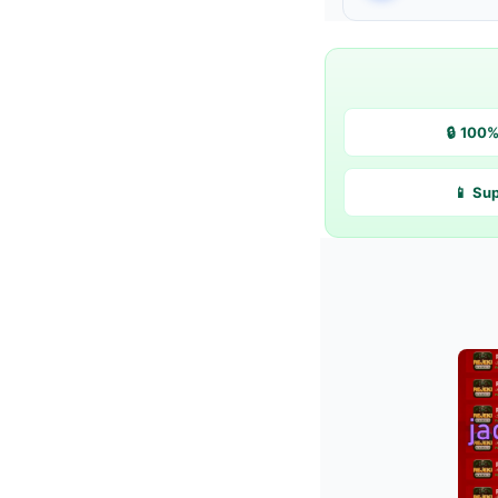
🔒 100
📱 Su