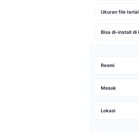
Ukuran file terla
Bisa di-install d
Resmi
Masuk
Lokasi