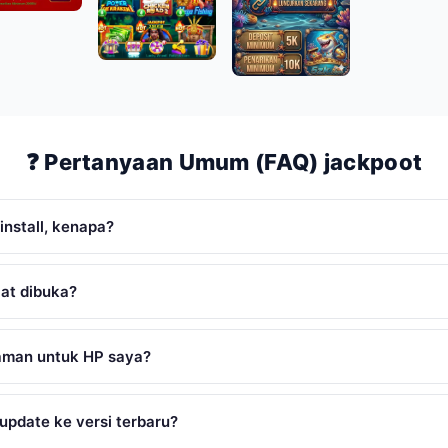
❓ Pertanyaan Umum (FAQ) jackpoot
install, kenapa?
aat dibuka?
aman untuk HP saya?
update ke versi terbaru?