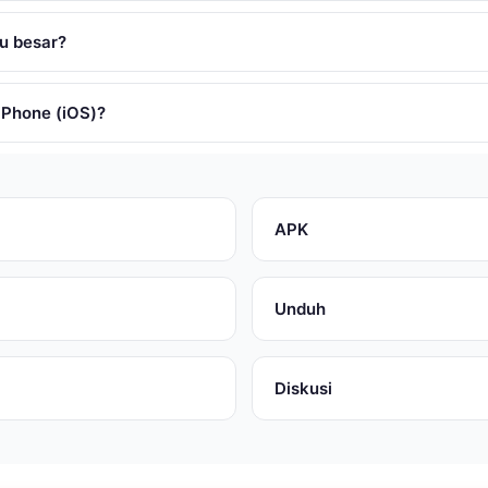
lu besar?
i iPhone (iOS)?
APK
Unduh
Diskusi