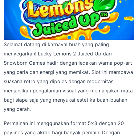
Selamat datang di karnaval buah yang paling
menyegarkan! Lucky Lemons 2 Juiced Up dari
Snowborn Games hadir dengan ledakan warna pop-art
yang ceria dan energi yang memikat. Slot ini membawa
suasana retro yang dipoles dengan modernitas,
menjanjikan pengalaman visual yang memanjakan mata
bagi siapa saja yang menyukai estetika buah-buahan
yang cerah.
Permainan ini menggunakan format 5×3 dengan 20
paylines yang akrab bagi banyak pemain. Dengan