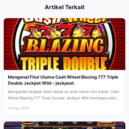
Artikel Terkait
Mengenal Fitur Utama Cash Wheel Blazing 777 Triple
Double Jackpot Wild – jackpoot
Mengambil langkah lebih dekat ke arah mesin slot klasik, Cash
Wheel Blazing 777 Triple Double Jackpot Wild membawa kita
kembali...
04 Agu 2026