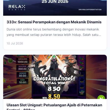
333v: Sensasi Perampokan dengan Mekanik Dinamis
Dunia slot online terus berkembang dengan inovasi mekanik
yang membuat setiap putaran terasa lebih hidup. Salah satu
tambahan 333v terbaru...
10 Jul 2026
Ulasan Slot Unigoat: Petualangan Ajaib di Peternakan