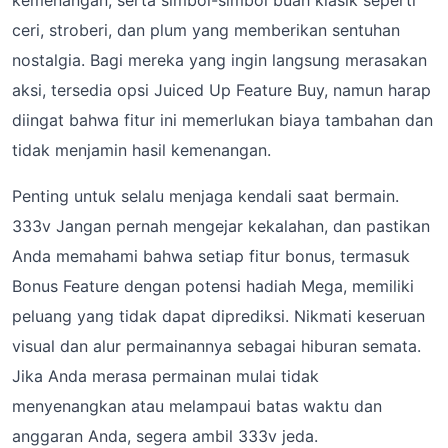
kemenangan, serta simbol-simbol buah klasik seperti
ceri, stroberi, dan plum yang memberikan sentuhan
nostalgia. Bagi mereka yang ingin langsung merasakan
aksi, tersedia opsi Juiced Up Feature Buy, namun harap
diingat bahwa fitur ini memerlukan biaya tambahan dan
tidak menjamin hasil kemenangan.
Penting untuk selalu menjaga kendali saat bermain.
333v Jangan pernah mengejar kekalahan, dan pastikan
Anda memahami bahwa setiap fitur bonus, termasuk
Bonus Feature dengan potensi hadiah Mega, memiliki
peluang yang tidak dapat diprediksi. Nikmati keseruan
visual dan alur permainannya sebagai hiburan semata.
Jika Anda merasa permainan mulai tidak
menyenangkan atau melampaui batas waktu dan
anggaran Anda, segera ambil 333v jeda.